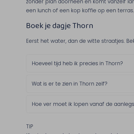
zonder plan doorheen en komt vanzelf lan
een lunch of een kop koffie op een terras. 
Boek je dagje Thorn
Eerst het water, dan de witte straatjes. B
Hoeveel tijd heb ik precies in Thorn?
Dat bepaal je zelf. Kies in de vaarkalend
Wat is er te zien in Thorn zelf?
van een korte wandeling tot een langere
Het voormalige vorstendom en de Abdijk
Hoe ver moet ik lopen vanaf de aanlegs
eeuw stamt. Ook een wandeling in het 
moeite waard, mocht je iets langer willen
Niet ver, het centrum van Thorn ligt op
hebt dus geen lange wandeling nodig om
TIP