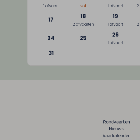
1 afvaart
vol
1 afvaart
2
18
19
17
2 afvaarten
1 afvaart
2
26
24
25
1 afvaart
31
Rondvaarten
Nieuws
Vaarkalender