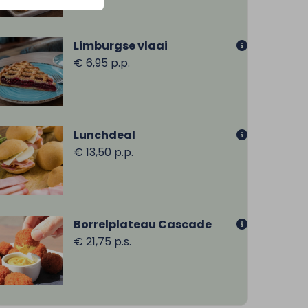
Limburgse vlaai
€ 6,95 p.p.
Lunchdeal
€ 13,50 p.p.
Borrelplateau Cascade
€ 21,75 p.s.