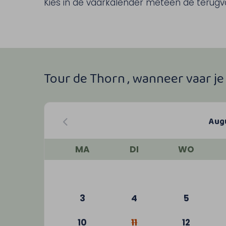
Kies in de vaarkalender meteen de terugvaa
Tour de Thorn , wanneer vaar j
Aug
MA
DI
WO
3
4
5
10
11
12