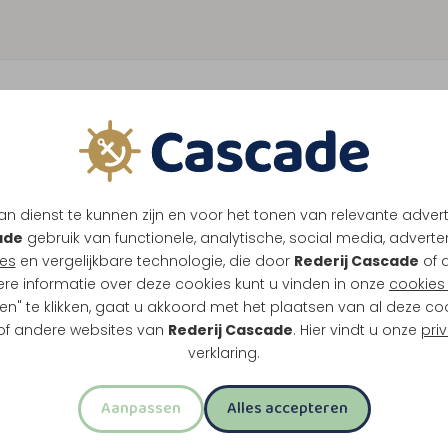
1
K
n dienst te kunnen zijn en voor het tonen van relevante adver
elf wanneer je terugvaart. Zo combineer je
ade
gebruik van functionele, analytische, social media, advertenti
es
en vergelijkbare technologie, die door
Rederij Cascade
of 
ere informatie over deze cookies kunt u vinden in onze
cookies 
en" te klikken, gaat u akkoord met het plaatsen van al deze co
 of andere websites van
Rederij Cascade
. Hier vindt u onze
pri
verklaring.
as
Aanpassen
Alles accepteren