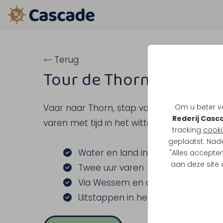
Terug
Tour de Thorn
Om u beter va
Vaar naar Thorn, stap van boord en kies z
Rederij Casc
varen met tijd in het witte stadje.
tracking
cooki
geplaatst. Nad
Water en land in 1 activiteit
"Alles accepter
aan deze site
Twee uur varen
Via Wessem en de Grote Heggepl
Uitstappen in het witte stadje