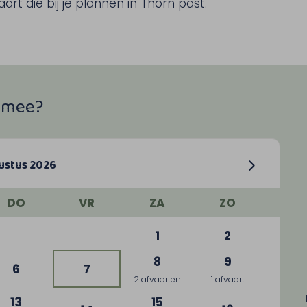
rt die bij je plannen in Thorn past.
e mee?
ustus 2026
DO
VR
ZA
ZO
1
2
8
9
6
7
2 afvaarten
1 afvaart
13
15