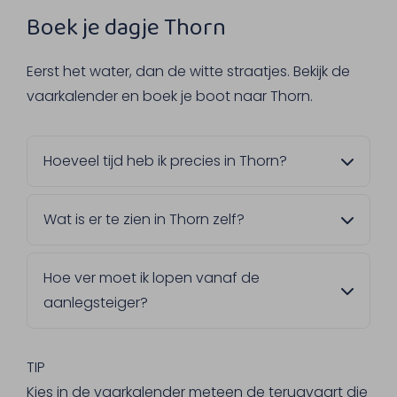
Boek je dagje Thorn
Eerst het water, dan de witte straatjes. Bekijk de
vaarkalender en boek je boot naar Thorn.
Hoeveel tijd heb ik precies in Thorn?
Dat bepaal je zelf. Kies in de vaarkalender
Wat is er te zien in Thorn zelf?
een terugvaart die bij jouw plannen past,
van een korte wandeling tot een langere
Het voormalige vorstendom en de Abdijkerk,
lunch in Thorn.
Hoe ver moet ik lopen vanaf de
waarvan het oudste gedeelte uit de 10e
aanlegsteiger?
eeuw stamt. Ook een wandeling in het
buitengebied tussen Thorn en Wessem is de
Niet ver, het centrum van Thorn ligt op
moeite waard, mocht je iets langer willen
ongeveer 10 minuten lopen van de steiger.
TIP
blijven.
Je hebt dus geen lange wandeling nodig
Kies in de vaarkalender meteen de terugvaart die