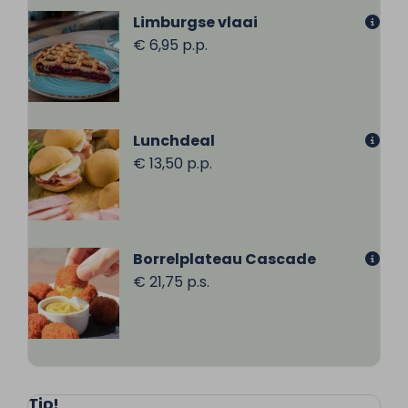
Limburgse vlaai
€ 6,95 p.p.
Lunchdeal
€ 13,50 p.p.
Borrelplateau Cascade
€ 21,75 p.s.
Tip!