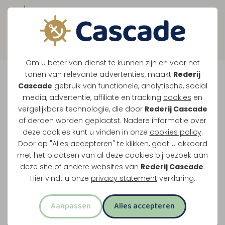
Boek direct je vaart
Terug
Om u beter van dienst te kunnen zijn en voor het
Tour de Thorn
tonen van relevante advertenties, maakt
Rederij
Cascade
gebruik van functionele, analytische, social
media, advertentie, affiliate en tracking
cookies
en
Vaar naar Thorn, stap van boord en kies zelf
vergelijkbare technologie, die door
Rederij Cascade
of derden worden geplaatst. Nadere informatie over
wanneer je terugvaart. Zo combineer je varen
deze cookies kunt u vinden in onze
cookies policy
.
met tijd in het witte stadje.
Door op "Alles accepteren" te klikken, gaat u akkoord
met het plaatsen van al deze cookies bij bezoek aan
Water en land in 1 activiteit
deze site of andere websites van
Rederij Cascade
.
Twee uur varen
Hier vindt u onze
privacy statement
verklaring.
Via Wessem en de Grote Heggeplas
Aanpassen
Alles accepteren
Uitstappen in het witte stadje