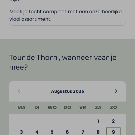
Maak je tocht compleet met een onze heerlijke
vlaai assortiment.
Tour de Thorn , wanneer vaar je
mee?
Augustus 2026
MA
DI
WO
DO
VR
ZA
ZO
1
2
3
4
5
6
7
8
9