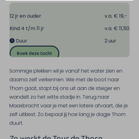
12 jr en ouder
v.a. € 19,-
Kind 4 t/m 11 jr
v.a. € 11,50
Duur
2 uur
Boek deze tocht
Sommige plekken wil je vanaf het water zien en
daarna zelf verkennen. Wie met de boot naar
Thorn gaat, stapt bij ons uit aan de steiger en
wandelt zo het witte stadje in. Terug naar
Maasbracht vaar je met een latere afvaart, die je
zelf uitkiest. Zo bepaal jij hoe lang je dagje Thorn
duurt.
Zo werkt de Tour de Thorn