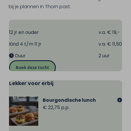
om het stadje te bereiken.
bij je plannen in Thorn past.
12 jr en ouder
v.a. € 19,-
Kind 4 t/m 11 jr
v.a. € 11,50
Duur
2 uur
Boek deze tocht
Lekker voor erbij
Bourgondische lunch
€ 22,75 p.p.