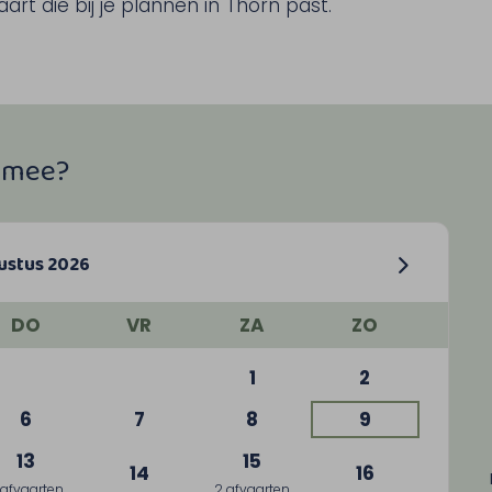
rt die bij je plannen in Thorn past.
e mee?
ustus 2026
DO
VR
ZA
ZO
1
2
6
7
8
9
13
15
14
16
 afvaarten
2 afvaarten