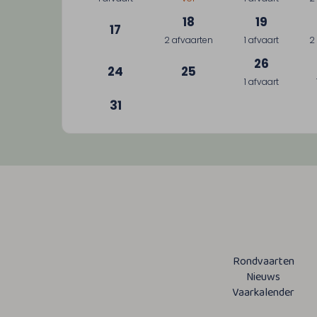
18
19
17
2 afvaarten
1 afvaart
2
26
24
25
1 afvaart
31
Rondvaarten
Nieuws
Vaarkalender