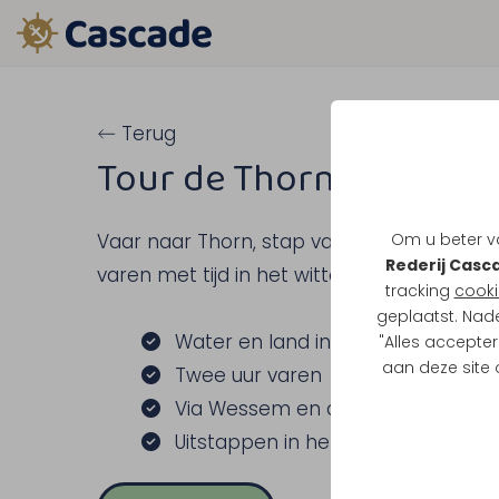
Terug
Tour de Thorn
Om u beter va
Vaar naar Thorn, stap van boord en kies z
Rederij Casc
varen met tijd in het witte stadje.
tracking
cooki
geplaatst. Nad
Water en land in 1 activiteit
"Alles accepter
aan deze site
Twee uur varen
Via Wessem en de Grote Heggepl
Uitstappen in het witte stadje