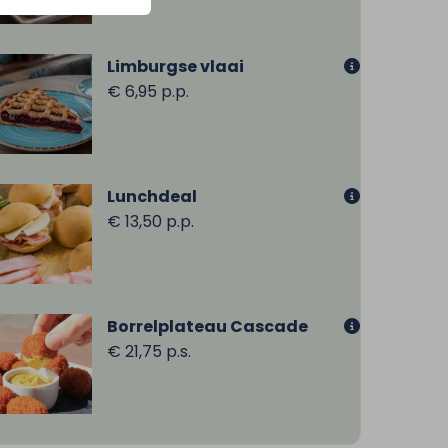
Limburgse vlaai
€ 6,95 p.p.
Lunchdeal
€ 13,50 p.p.
Borrelplateau Cascade
€ 21,75 p.s.