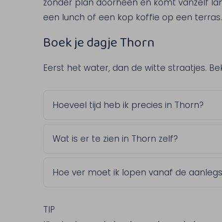
zonder plan doorheen en komt vanzelf lan
een lunch of een kop koffie op een terras. 
Boek je dagje Thorn
Eerst het water, dan de witte straatjes. B
Hoeveel tijd heb ik precies in Thorn?
Dat bepaal je zelf. Kies in de vaarkalend
Wat is er te zien in Thorn zelf?
van een korte wandeling tot een langere
Het voormalige vorstendom en de Abdijk
Hoe ver moet ik lopen vanaf de aanlegs
eeuw stamt. Ook een wandeling in het 
moeite waard, mocht je iets langer willen
Niet ver, het centrum van Thorn ligt op
hebt dus geen lange wandeling nodig om
TIP