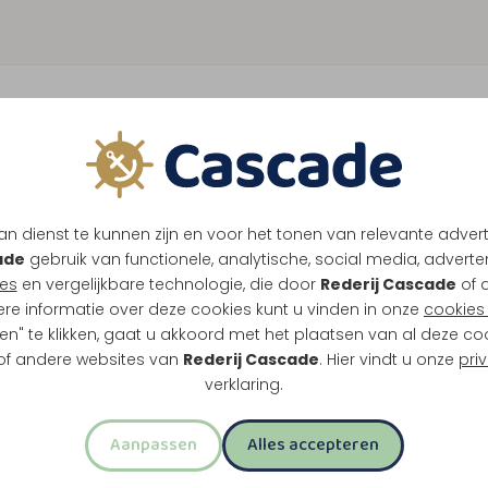
1
K
n dienst te kunnen zijn en voor het tonen van relevante adver
elf wanneer je terugvaart. Zo combineer je
ade
gebruik van functionele, analytische, social media, advertenti
es
en vergelijkbare technologie, die door
Rederij Cascade
of 
ere informatie over deze cookies kunt u vinden in onze
cookies 
en" te klikken, gaat u akkoord met het plaatsen van al deze co
 of andere websites van
Rederij Cascade
. Hier vindt u onze
pri
verklaring.
as
Aanpassen
Alles accepteren