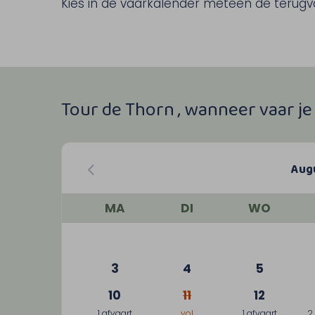
Kies in de vaarkalender meteen de terugvaa
Tour de Thorn , wanneer vaar j
Aug
MA
DI
WO
3
4
5
10
11
12
1 afvaart
vol
1 afvaart
2