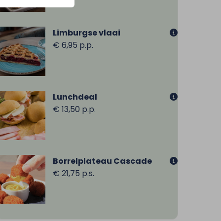
Limburgse vlaai
€ 6,95 p.p.
Lunchdeal
€ 13,50 p.p.
Borrelplateau Cascade
€ 21,75 p.s.