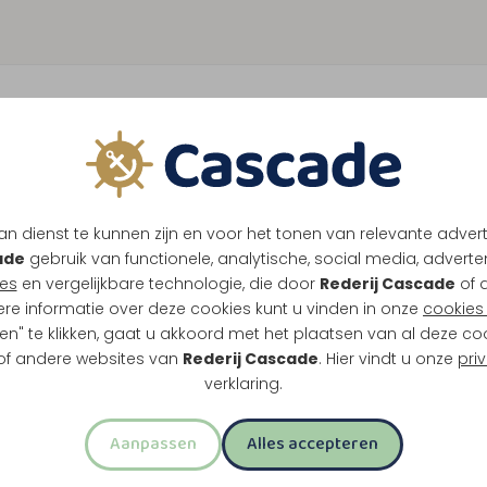
1
K
n dienst te kunnen zijn en voor het tonen van relevante adver
elf wanneer je terugvaart. Zo combineer je
ade
gebruik van functionele, analytische, social media, advertenti
es
en vergelijkbare technologie, die door
Rederij Cascade
of 
ere informatie over deze cookies kunt u vinden in onze
cookies 
en" te klikken, gaat u akkoord met het plaatsen van al deze co
 of andere websites van
Rederij Cascade
. Hier vindt u onze
pri
verklaring.
as
Aanpassen
Alles accepteren