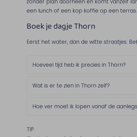
zonder plan doorheen en komt vanzelf lan
een lunch of een kop koffie op een terras. 
Boek je dagje Thorn
Eerst het water, dan de witte straatjes. B
Hoeveel tijd heb ik precies in Thorn?
Dat bepaal je zelf. Kies in de vaarkalend
Wat is er te zien in Thorn zelf?
van een korte wandeling tot een langere
Het voormalige vorstendom en de Abdijk
Hoe ver moet ik lopen vanaf de aanlegs
eeuw stamt. Ook een wandeling in het 
moeite waard, mocht je iets langer willen
Niet ver, het centrum van Thorn ligt op
hebt dus geen lange wandeling nodig om
TIP