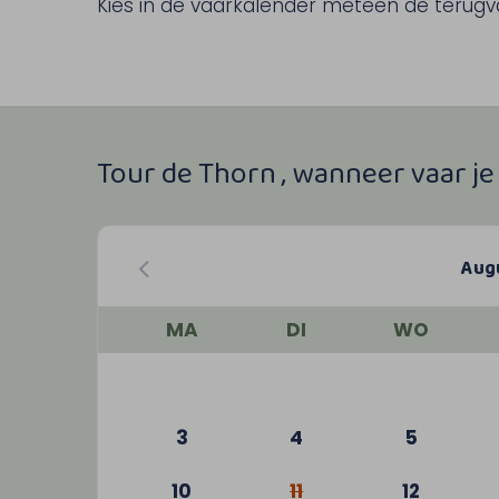
Kies in de vaarkalender meteen de terugvaa
Tour de Thorn , wanneer vaar j
Aug
MA
DI
WO
3
4
5
10
11
12