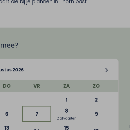
rt die bij je plannen in Thorn past.
e mee?
ustus 2026
DO
VR
ZA
ZO
1
2
8
6
7
9
2 afvaarten
13
15