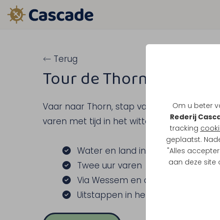
Terug
Tour de Thorn
Om u beter va
Vaar naar Thorn, stap van boord en kies z
Rederij Casc
varen met tijd in het witte stadje.
tracking
cooki
geplaatst. Nad
Water en land in 1 activiteit
"Alles accepter
aan deze site
Twee uur varen
Via Wessem en de Grote Heggepl
Uitstappen in het witte stadje