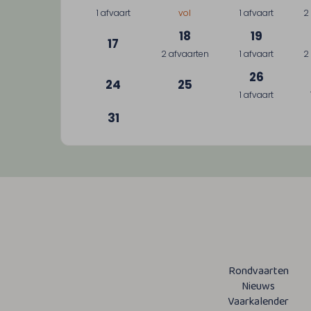
1 afvaart
vol
1 afvaart
2
18
19
17
2 afvaarten
1 afvaart
2
26
24
25
1 afvaart
31
Rondvaarten
Nieuws
Vaarkalender