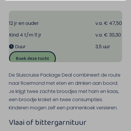
12 jr en ouder
v.a. € 47,50
Kind 4 t/m 11 jr
v.a. € 30,30
Duur
3,5 uur
Boek deze tocht
De Sluiscruise Package Deal combineert de route
naar Roermond met eten en drinken aan boord.
Je krijgt twee zachte broodjes met ham en kaas,
een broodje kroket en twee consumpties.
Kinderen mogen zelf een pannenkoek versieren.
Vlaai of bittergarnituur