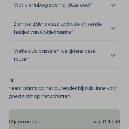
Wat is er inbegrepen bij deze deal?
Zachte kadetjes met ham of kaas, een
Zien we tijdens deze tocht de drijvende
broodje kroket, en de keuze tussen
huisjes van Oolderhuuske?
Limburgse vlaai of bittergarnituur. Ook koffie
of thee bij lunch en gebak, plus 2
Ja, dit is een van de hoogtepunten. Je vaart
consumpties naar keuze, horen erbij.
Welke sluis passeren we tijdens deze
langs de drijvende huisjes met mooi zicht op
route?
de jachthaven en de watersportschool.
De sluis van Linne, waar je ongeveer vier
meter zakt. Voor kinderen is dit vaak een
TIP
spannend onderdeel van de tocht.
Neem plaats op het buitendek bij sluis Linne voor
goed zicht op het schutten.
12 jr en ouder
v.a. € 47,50