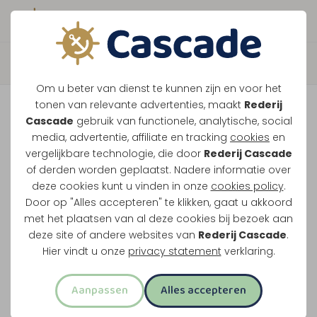
Boek direct je vaart
Terug
Om u beter van dienst te kunnen zijn en voor het
Sluiscruise Package Deal
tonen van relevante advertenties, maakt
Rederij
Cascade
gebruik van functionele, analytische, social
media, advertentie, affiliate en tracking
cookies
en
Vaar door sluis Linne naar de Zuidplas en
vergelijkbare technologie, die door
Rederij Cascade
of derden worden geplaatst. Nadere informatie over
Oolderhuuske, met lunch, gebak of bittergarnituur
deze cookies kunt u vinden in onze
cookies policy
.
en drankjes aan boord.
Door op "Alles accepteren" te klikken, gaat u akkoord
met het plaatsen van al deze cookies bij bezoek aan
Lunch en drankjes inbegrepen
deze site of andere websites van
Rederij Cascade
.
Drieënhalf uur uur varen
Hier vindt u onze
privacy statement
verklaring.
Door de sluis en langs Zuidplas en
Aanpassen
Alles accepteren
Oolderhuuske
Pannenkoek voor kinderen