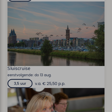
Sluiscruise
eerstvolgende:
do 13 aug.
v.a. € 25,50 p.p.
3,5 uur