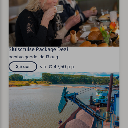
Sluiscruise Package Deal
eerstvolgende:
do 13 aug.
v.a. € 47,50 p.p.
3,5 uur