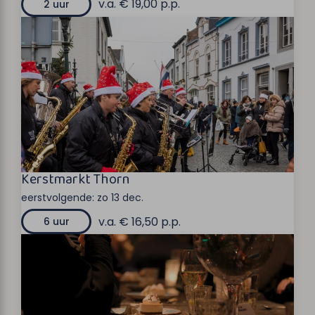
v.a. € 19,00 p.p.
2 uur
Kerstmarkt Thorn
eerstvolgende:
zo 13 dec.
v.a. € 16,50 p.p.
6 uur