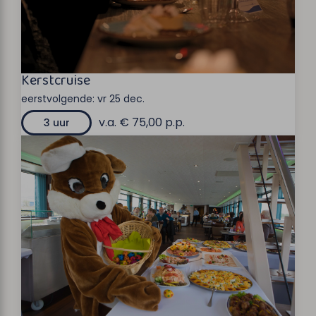
Kerstcruise
eerstvolgende:
vr 25 dec.
v.a. € 75,00 p.p.
3 uur