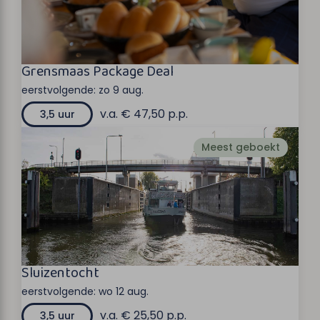
Grensmaas Package Deal
eerstvolgende:
zo 9 aug.
v.a. € 47,50 p.p.
3,5 uur
Meest geboekt
Sluizentocht
eerstvolgende:
wo 12 aug.
v.a. € 25,50 p.p.
3,5 uur