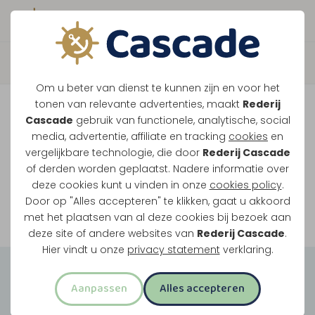
Boek direct je vaart
Vaar je mee over de
Om u beter van dienst te kunnen zijn en voor het
Maasplassen?
tonen van relevante advertenties, maakt
Rederij
Cascade
gebruik van functionele, analytische, social
Ondanks de lage waterstanden gaan
media, advertentie, affiliate en tracking
cookies
en
vergelijkbare technologie, die door
Rederij Cascade
onze vaarten gewoon door.
of derden worden geplaatst. Nadere informatie over
deze cookies kunt u vinden in onze
cookies policy
.
Door op "Alles accepteren" te klikken, gaat u akkoord
Bekijk onze rondvaarten
met het plaatsen van al deze cookies bij bezoek aan
deze site of andere websites van
Rederij Cascade
.
Hier vindt u onze
privacy statement
verklaring.
Groepsuitjes
Aanpassen
Alles accepteren