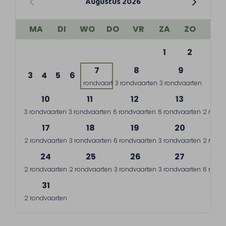
Augustus 2026
MA
DI
WO
DO
VR
ZA
ZO
1
2
7
8
9
3
4
5
6
1 rondvaart
3 rondvaarten
3 rondvaarten
10
11
12
13
1
3 rondvaarten
3 rondvaarten
6 rondvaarten
6 rondvaarten
2 rondv
17
18
19
20
2
2 rondvaarten
3 rondvaarten
6 rondvaarten
3 rondvaarten
2 rondv
24
25
26
27
2
2 rondvaarten
2 rondvaarten
3 rondvaarten
3 rondvaarten
6 rondv
31
2 rondvaarten