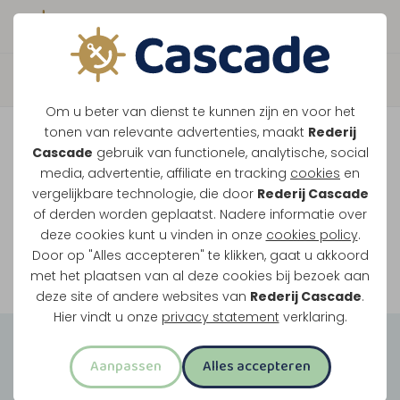
Boek direct je vaart
Vaar je mee over de
Om u beter van dienst te kunnen zijn en voor het
Maasplassen?
tonen van relevante advertenties, maakt
Rederij
Cascade
gebruik van functionele, analytische, social
Ondanks de lage waterstanden gaan
media, advertentie, affiliate en tracking
cookies
en
vergelijkbare technologie, die door
Rederij Cascade
onze vaarten gewoon door.
of derden worden geplaatst. Nadere informatie over
deze cookies kunt u vinden in onze
cookies policy
.
Door op "Alles accepteren" te klikken, gaat u akkoord
Bekijk onze rondvaarten
met het plaatsen van al deze cookies bij bezoek aan
deze site of andere websites van
Rederij Cascade
.
Hier vindt u onze
privacy statement
verklaring.
Groepsuitjes
Aanpassen
Alles accepteren