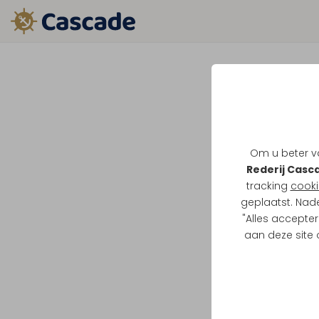
Om u beter va
Rederij Casc
tracking
cooki
geplaatst. Nad
"Alles accepter
aan deze site