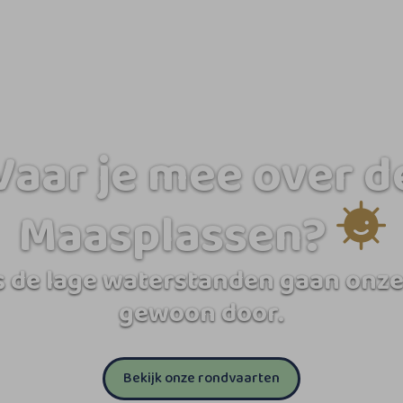
Vaar je mee over d
Maasplassen?
 de lage waterstanden gaan onze
gewoon door.
Bekijk onze rondvaarten