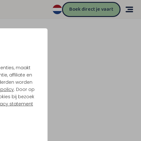
Boek direct je vaart
tenties, maakt
e, affiliate en
derden worden
policy
. Door op
okies bij bezoek
vacy statement