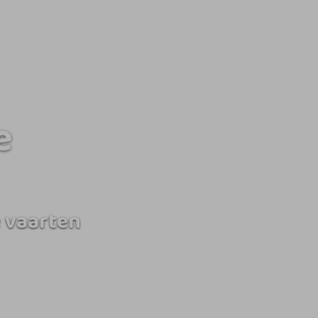
e
 vaarten