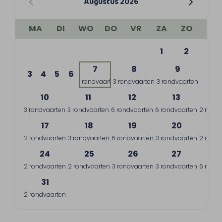
Augustus 2026
MA
DI
WO
DO
VR
ZA
ZO
1
2
7
8
9
3
4
5
6
1 rondvaart
3 rondvaarten
3 rondvaarten
10
11
12
13
1
3 rondvaarten
3 rondvaarten
6 rondvaarten
6 rondvaarten
2 rondv
17
18
19
20
2
2 rondvaarten
3 rondvaarten
6 rondvaarten
3 rondvaarten
2 rondv
24
25
26
27
2
2 rondvaarten
2 rondvaarten
3 rondvaarten
3 rondvaarten
6 rondv
31
2 rondvaarten