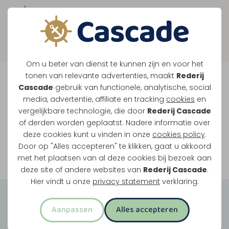
Boek direct je vaart
Vaar je mee over de
Om u beter van dienst te kunnen zijn en voor het
Maasplassen?
tonen van relevante advertenties, maakt
Rederij
Cascade
gebruik van functionele, analytische, social
Ondanks de lage waterstanden gaan
media, advertentie, affiliate en tracking
cookies
en
vergelijkbare technologie, die door
Rederij Cascade
onze vaarten gewoon door.
of derden worden geplaatst. Nadere informatie over
deze cookies kunt u vinden in onze
cookies policy
.
Door op "Alles accepteren" te klikken, gaat u akkoord
Bekijk onze rondvaarten
met het plaatsen van al deze cookies bij bezoek aan
deze site of andere websites van
Rederij Cascade
.
Hier vindt u onze
privacy statement
verklaring.
Groepsuitjes
Aanpassen
Alles accepteren