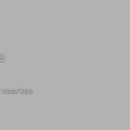
e
 vaarten