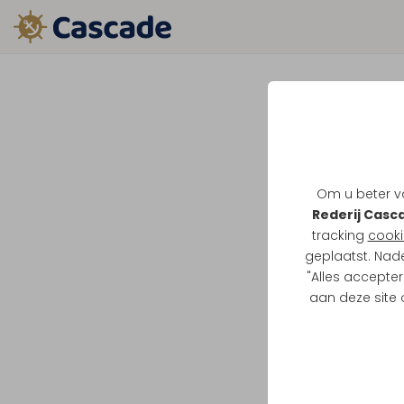
Om u beter va
Rederij Casc
tracking
cooki
geplaatst. Nad
"Alles accepter
aan deze site