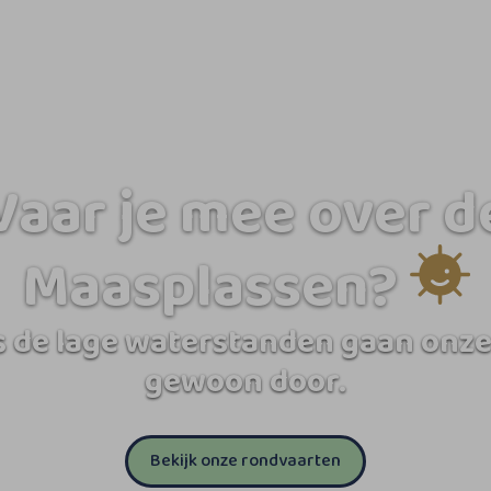
Vaar je mee over d
Maasplassen?
 de lage waterstanden gaan onze
gewoon door.
Bekijk onze rondvaarten