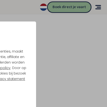
Boek direct je vaart
tenties, maakt
e, affiliate en
derden worden
policy
. Door op
okies bij bezoek
vacy statement