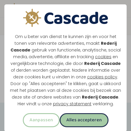
Boek direct je vaart
Vaar je mee over de
Om u beter van dienst te kunnen zijn en voor het
Maasplassen?
tonen van relevante advertenties, maakt
Rederij
Cascade
gebruik van functionele, analytische, social
Ondanks de lage waterstanden gaan
media, advertentie, affiliate en tracking
cookies
en
vergelijkbare technologie, die door
Rederij Cascade
onze vaarten gewoon door.
of derden worden geplaatst. Nadere informatie over
deze cookies kunt u vinden in onze
cookies policy
.
Door op "Alles accepteren" te klikken, gaat u akkoord
Bekijk onze rondvaarten
met het plaatsen van al deze cookies bij bezoek aan
deze site of andere websites van
Rederij Cascade
.
Hier vindt u onze
privacy statement
verklaring.
Groepsuitjes
Aanpassen
Alles accepteren