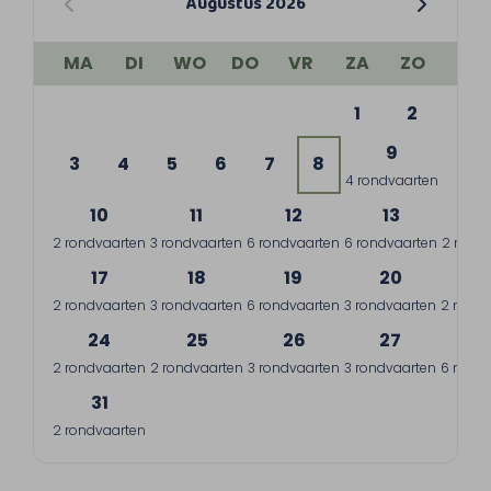
Augustus 2026
MA
DI
WO
DO
VR
ZA
ZO
1
2
9
3
4
5
6
7
8
4 rondvaarten
10
11
12
13
1
2 rondvaarten
3 rondvaarten
6 rondvaarten
6 rondvaarten
2 rond
17
18
19
20
2
2 rondvaarten
3 rondvaarten
6 rondvaarten
3 rondvaarten
2 rondv
24
25
26
27
2
2 rondvaarten
2 rondvaarten
3 rondvaarten
3 rondvaarten
6 rondv
31
2 rondvaarten